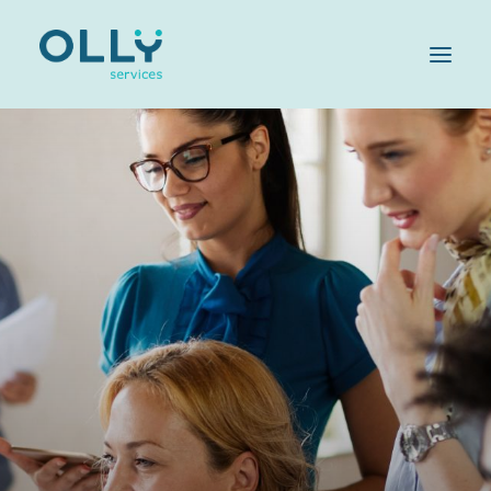
HOME
AZIENDA
SERVIZI
SOSTENIBILITÀ
OLLY FAMILY
LAVORA CON NOI
MAGAZINE
CONTATTI