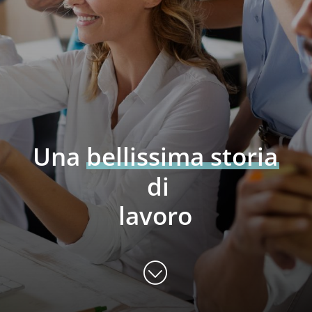
Una
bellissima
storia
di
lavoro