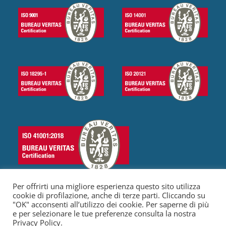
Per offrirti una migliore esperienza questo sito utilizza
cookie di profilazione, anche di terze parti. Cliccando su
"OK" acconsenti all’utilizzo dei cookie. Per saperne di più
e per selezionare le tue preferenze consulta la nostra
© 2023 Olly Services S.r.l. Tutti I diritti riservati
|
P. IVA 16179081001
Privacy Policy.