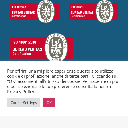
Per offrirti una migliore esperienza questo sito utilizza
cookie di profilazione, anche di terze parti. Cliccando su
"OK" acconsenti all’utilizzo dei cookie. Per saperne di più
e per selezionare le tue preferenze consulta la nostra
© 2023 Olly Services S.r.l. Tutti I diritti riservati
|
P. IVA 16179081001
Privacy Policy.
|
C.F: 16179081001
|
Codice REA: RM-1640915
|
Capitale: €
10000,00
|
Privacy Policy
|
Cookie Policy
Cookie Settings
OK
Le tue preferenze relative alla privacy