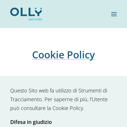
HOME
Cookie Policy
AZIENDA
SERVIZI
SOSTENIBILITÀ
OLLY FAMILY
Questo Sito web fa utilizzo di Strumenti di
LAVORA CON NOI
Tracciamento. Per saperne di più, l’Utente
MAGAZINE
può consultare la Cookie Policy.
CONTATTI
Difesa in giudizio