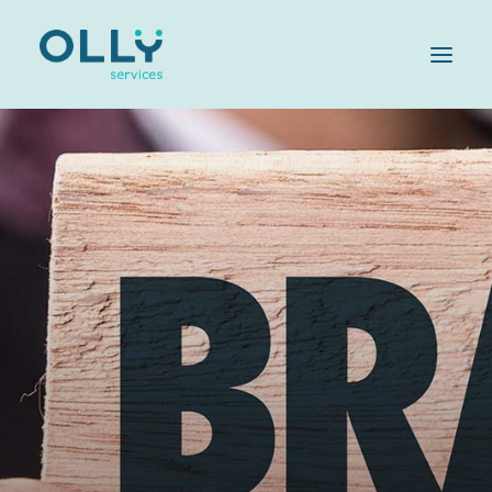
HOME
AZIENDA
SERVIZI
SOSTENIBILITÀ
OLLY FAMILY
LAVORA CON NOI
MAGAZINE
CONTATTI