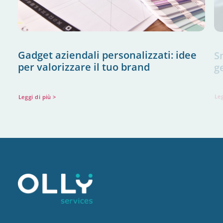
Gadget aziendali personalizzati: idee
S
per valorizzare il tuo brand
g
Leggi di più >
Leg