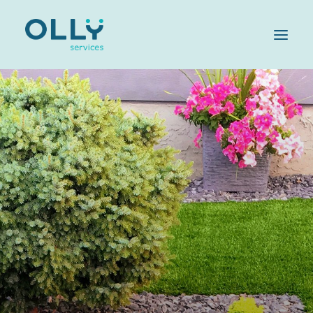
HOME
AZIENDA
SERVIZI
SOSTENIBILITÀ
OLLY FAMILY
LAVORA CON NOI
MAGAZINE
CONTATTI