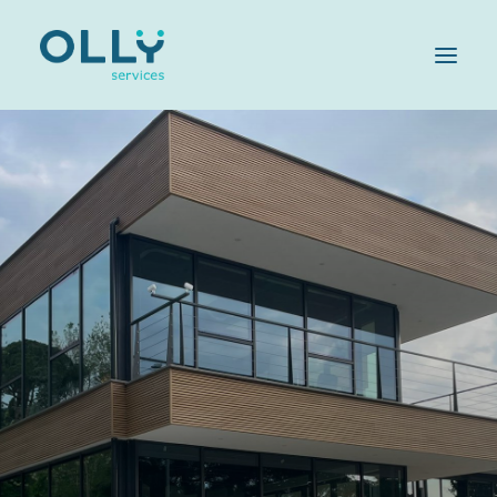
HOME
AZIENDA
SERVIZI
SOSTENIBILITÀ
OLLY FAMILY
LAVORA CON NOI
MAGAZINE
CONTATTI