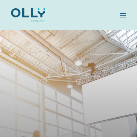
HOME
AZIENDA
SERVIZI
SOSTENIBILITÀ
OLLY FAMILY
LAVORA CON NOI
MAGAZINE
CONTATTI