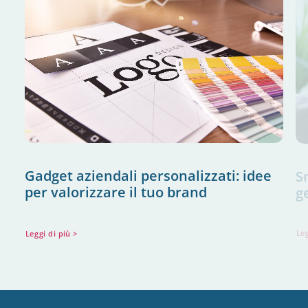
Gadget aziendali personalizzati: idee
S
per valorizzare il tuo brand
g
Leggi di più >
Leg