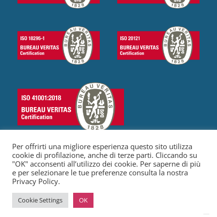
Per offrirti una migliore esperienza questo sito utilizza
cookie di profilazione, anche di terze parti. Cliccando su
"OK" acconsenti all’utilizzo dei cookie. Per saperne di più
e per selezionare le tue preferenze consulta la nostra
© 2023 Olly Services S.r.l. Tutti I diritti riservati
|
P. IVA 16179081001
Privacy Policy.
|
C.F: 16179081001
|
Codice REA: RM-1640915
|
Capitale: €
10000,00
|
Privacy Policy
|
Cookie Policy
Cookie Settings
OK