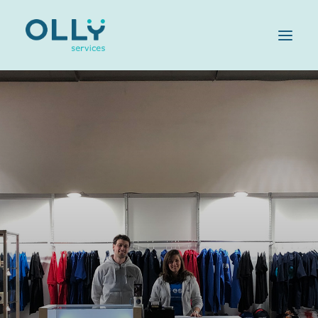
HOME
AZIENDA
SERVIZI
SOSTENIBILITÀ
OLLY FAMILY
LAVORA CON NOI
MAGAZINE
CONTATTI