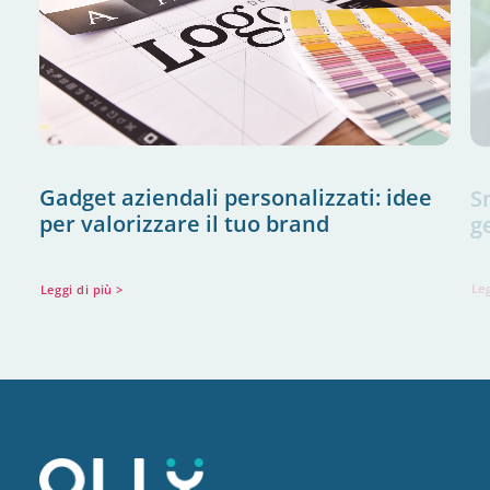
Gadget aziendali personalizzati: idee
S
per valorizzare il tuo brand
g
Leggi di più >
Leg