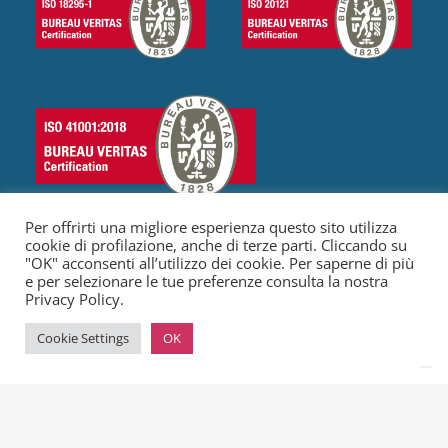
Per offrirti una migliore esperienza questo sito utilizza
cookie di profilazione, anche di terze parti. Cliccando su
"OK" acconsenti all’utilizzo dei cookie. Per saperne di più
e per selezionare le tue preferenze consulta la nostra
© 2023 Olly Services S.r.l. Tutti I diritti riservati
|
P. IVA 16179081001
Privacy Policy.
|
C.F: 16179081001
|
Codice REA: RM-1640915
|
Capitale: €
10000,00
|
Privacy Policy
|
Cookie Policy
Cookie Settings
OK
Le tue preferenze relative alla privacy
Informativa sulla raccolta